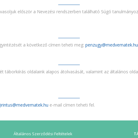
asoljuk először a Nevezési rendszerben található Súgó tanulmányozás
gyintézését a következő címen teheti meg:
penzugy@medvematek.hu
 táborkiírás oldalaink alapos átolvasását, valamint az általános olda
e-mail címen teheti fel.
Általános Szerződési Feltételek
T