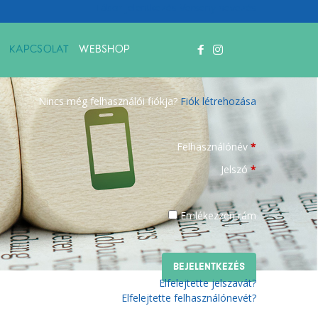
Tábor jelentkezés
Verseny nevezés
KAPCSOLAT
WEBSHOP
Bejelentkezés
Nincs még felhasználói fiókja?
Fiók létrehozása
Felhasználónév
*
Jelszó
*
Emlékezzen rám
Elfelejtette jelszavát?
Elfelejtette felhasználónevét?