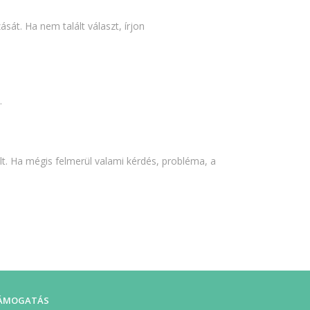
át. Ha nem talált választ, írjon
.
lt. Ha mégis felmerül valami kérdés, probléma, a
ÁMOGATÁS