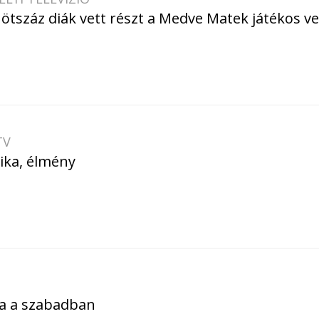
ötszáz diák vett részt a Medve Matek játékos v
TV
gika, élmény
a a szabadban