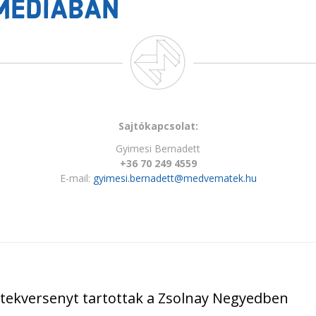
MÉDIÁBAN
Sajtókapcsolat:
Gyimesi Bernadett
+36 70 249 4559
E-mail:
gyimesi.bernadett@medvematek.hu
tekversenyt tartottak a Zsolnay Negyedben