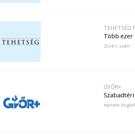
TEHETSÉG 
Több ezer 
2024/1. szám
GYŐR+
Szabadtér
Németh Boglárk