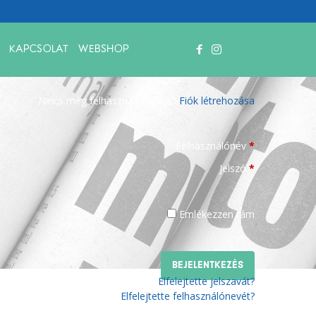
Tábor jelentkezés
Verseny nevezés
KAPCSOLAT
WEBSHOP
Bejelentkezés
Nincs még felhasználói fiókja?
Fiók létrehozása
Felhasználónév
*
Jelszó
*
Emlékezzen rám
Elfelejtette jelszavát?
Elfelejtette felhasználónevét?