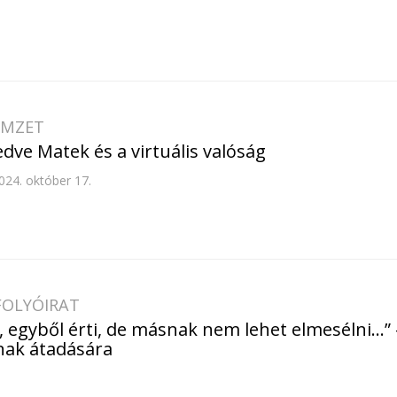
EMZET
dve Matek és a virtuális valóság
024. október 17.
FOLYÓIRAT
lt, egyből érti, de másnak nem lehet elmesélni…
nak átadására