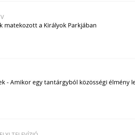
TV
k matekozott a Királyok Parkjában
 - Amikor egy tantárgyból közösségi élmény l
LYI TELEVÍZIÓ