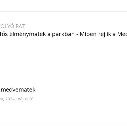
FOLYÓIRAT
fős élménymatek a parkban - Miben rejlik a Me
i medvematek
a, 2024. május 28.