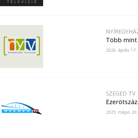
NYÍREGYHÁZ
Több mint 
2026. április 17.
SZEGED TV
Ezerötszáz
2025. május 20.