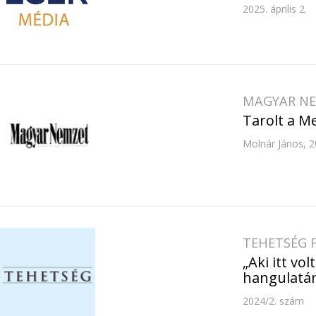
2025. április 2.
MAGYAR N
Tarolt a Me
Molnár János, 2
TEHETSÉG 
„Aki itt vo
hangulatá
2024/2. szám