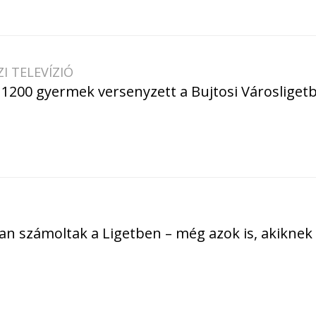
I TELEVÍZIÓ
1200 gyermek versenyzett a Bujtosi Városliget
an számoltak a Ligetben – még azok is, akikne