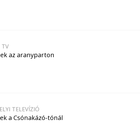
 TV
ek az aranyparton
LYI TELEVÍZIÓ
ek a Csónakázó-tónál