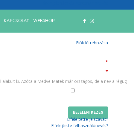
Tábor jelentkezés
Verseny nevezés
KAPCSOLAT
WEBSHOP
Bejelentkezés
Nincs még felhasználói fiókja?
Fiók létrehozása
Felhasználónév
*
Jelszó
*
 alakult ki. Azóta a Medve Matek már országos, de a név a régi. ;)
Emlékezzen rám
Elfelejtette jelszavát?
Elfelejtette felhasználónevét?