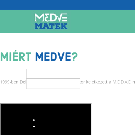
MIÉRT
MEDVE
?
1999-ben Debrecenből indult a sztori, akkor keletkezett a M.E.D.V.E. 