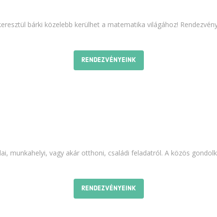
 keresztül bárki közelebb kerülhet a matematika világához! Rendezvén
RENDEZVÉNYEINK
i, munkahelyi, vagy akár otthoni, családi feladatról. A közös gondolk
RENDEZVÉNYEINK