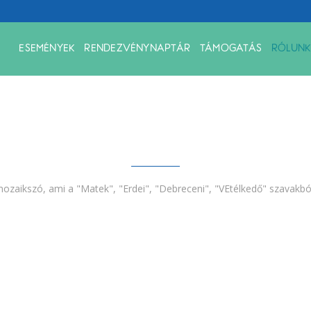
ESEMÉNYEK
RENDEZVÉNYNAPTÁR
TÁMOGATÁS
RÓLUNK
mozaikszó, ami a "Matek", "Erdei", "Debreceni", "VEtélkedő" szavakból