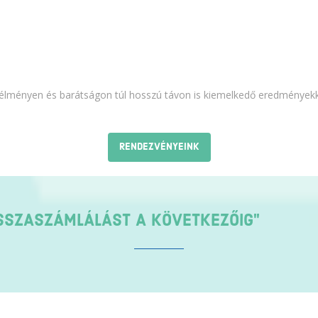
élményen és barátságon túl hosszú távon is kiemelkedő eredményekke
RENDEZVÉNYEINK
VISSZASZÁMLÁLÁST A KÖVETKEZŐIG"